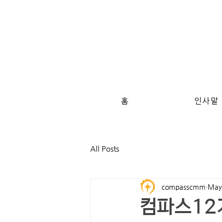
홈
인사말
All Posts
compasscmm
May
컴파스12