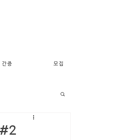
간증
모집
#2