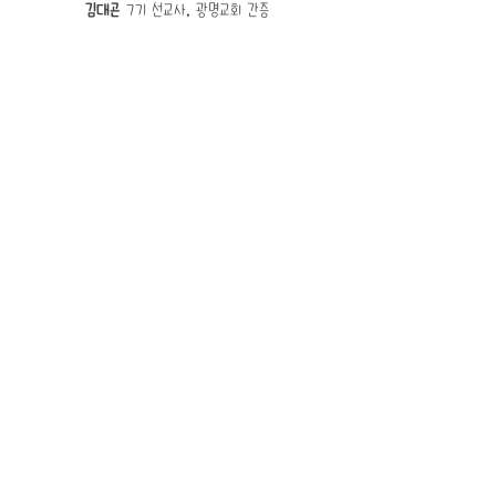
김대곤
7
기 선교사​, 광명교회 간증
​컴파스 선교사훈련원
서울시 서초구 서초중앙로33길 6-8 도움빌딩 1층
연락처
서중한합회 청소년부
02-3399-4051
컴파스 훈련원장 - 권혁준
010-4126-0820
컴파스 동문회장 - 이성민(8기)
010-4413-1075
이메일
compass.cmm@gmail.com
후원계좌
국민
531701-01-143353
컴파스 선교사 훈련원 교